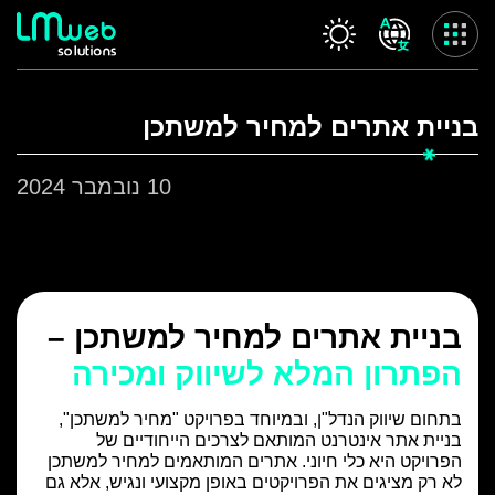
Skip
to
content
שרותינו
בניית אתרים למחיר למשתכן
עמוד הבית
אודות החברה
10 נובמבר 2024
המלצות
שרותינו
פרויקטים
בלוג
בניית אתרים למחיר למשתכן –
ולוג
הפתרון המלא לשיווק ומכירה
לקוח חדש
משוב לקוח
בתחום שיווק הנדל"ן, ובמיוחד בפרויקט "מחיר למשתכן",
צור קשר
בניית אתר אינטרנט המותאם לצרכים הייחודיים של
הפרויקט היא כלי חיוני. אתרים המותאמים למחיר למשתכן
מדיניות פרטיות
לא רק מציגים את הפרויקטים באופן מקצועי ונגיש, אלא גם