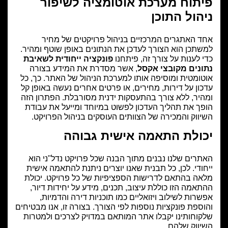
פיתוח מערכת אוטומציה לשיפור
ניהול התוכן
אחד האתגרים המרכזיים בניהול פרויקטים של מחיר
קטגוריות
למשתכן הוא הצורך לעדכן את הנתונים באופן שוטף ומהיר.
כדי לענות על צורך זה, פיתחנו
פונקציה ייחודית לשאיבת
פרויקטים
נתונים מקובצי אקסל
, אשר מסדרת את המידע בצורה
אוטומטית ומוסיפה אותו למערכת הניהול של האתר. כך, כל
אתרי תדמית
עדכון על דירות, מחירים, או פרטים אחרים נעשה באופן קל
חנויות וקטלוגים
ומהיר, ללא צורך בהתעסקות ידנית מסורבלת. הפתרון הזה
הופך את תהליך העדכון לפשוט במיוחד ומייעל את עבודת
מיניסייטים
השיווק והמכירה של הצוותים העוסקים בניהול הפרויקט.
דפי נחיתה
יכולת התאמה אישית גבוהה
אפליקציות ווב
האתרים שלנו נבנים מתוך הבנה שכל פרויקט נדל"ני הוא
ייחודי. לכן, כל תבנית שאנו יוצרים ניתנת להתאמה אישית
מלאה בהתאם לדרישות הספציפיות של כל פרויקט. יכולת
ההתאמה הזו כוללת עיצוב, תכנים, מידע על יחידות דיור,
אפשרות לשילוב ויזואליים כמו תוכניות דירה והדמיות,
והוספת פונקציות נוספות לפי הצורך. בצורה זו, אנו מבטיחים
שלקוחותינו יקבלו אתר המותאם במדויק לצרכים ולמטרות
השיווק שלהם.