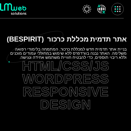
Skip
to
content
שרותינו
אתר תדמית
מכללת כרכור
(BESPIRIT)
עמוד הבית
אודות החברה
בניית אתר תדמית חדש למכללת כרכור, המתמחה בלימודי רפואה
משלימה. האתר נבנה בוורדפרס ללא שימוש במחוללי עמודים מוכנים
המלצות
וללא ריבוי תוספים, כדי להבטיח חוויית משתמש אחידה ונגישה.
HTML/CSS/JS
שרותינו
פרויקטים
WORDPRESS
בלוג
RESPONSIVE
ולוג
לקוח חדש
DESIGN
משוב לקוח
צור קשר
מדיניות פרטיות