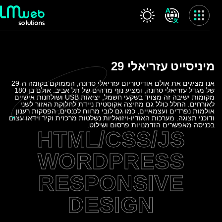
Skip
to
content
שרותינו
מיניסייט
עזריאלי 29
עמוד הבית
אודות החברה
אנו מציגים את אולם אודיטוריום עזריאלי סרונה, הממוקם בקומה ה-29
של מגדל עזריאלי סרונה, ומציע נוף מדהים של תל אביב. אולם בן 180
המלצות
מקומות ישיבה זה מצויד בשקעי חשמל, יציאות USB ושולחנות אישיים
לאורחים. החלל כולל גם מחיצה אקוסטית ניידת לחלוקת האזור לשני
שרותינו
אולמות נפרדים ועצמאיים, כמו גם לובי מרווח לכנסים, הפסקות רענון
ודוכני תצוגה. מערכות האודיו-ויזואליות נשלטות מרכזית וקיר וידאו עצום
פרויקטים
בכניסה מאפשרים הזדמנויות פרסום ושילוט.
HTML/CSS/JS
בלוג
ולוג
WORDPRESS
לקוח חדש
RESPONSIVE
משוב לקוח
צור קשר
DESIGN
מדיניות פרטיות