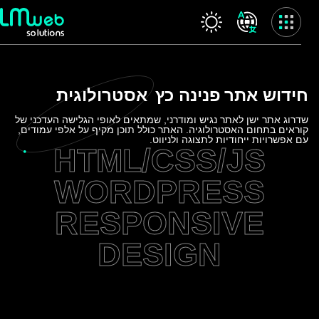
Skip
to
content
שרותינו
חידוש אתר
פנינה כץ
אסטרולוגית
עמוד הבית
אודות החברה
שדרוג אתר ישן לאתר נגיש ומודרני, שמתאים לאופי הגלישה העדכני של
קוראים בתחום האסטרולוגיה. האתר כולל תוכן מקיף על אלפי עמודים,
המלצות
עם אפשרויות ייחודיות לתצוגה ולניווט.
HTML/CSS/JS
שרותינו
פרויקטים
WORDPRESS
בלוג
RESPONSIVE
ולוג
לקוח חדש
DESIGN
משוב לקוח
צור קשר
מדיניות פרטיות