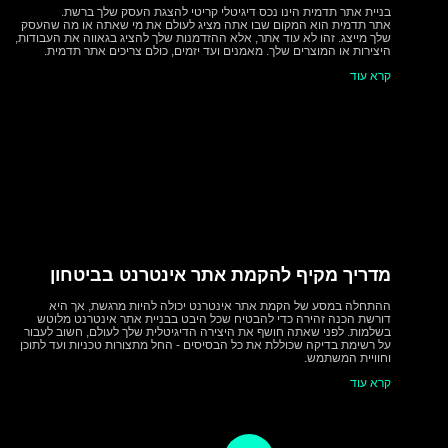
בניית אתר תדמית הינו נכס דיגיטלי קריטי להצגת העסק שלך ברשת.
marat@lm-studio.co.il
אתר תדמית הוא המקום שבו אתה מציג לעולם את מי שאתה או מה שהעסק
שלך מייצג. זהו לא עוד אתר, אלא ההזדמנות שלך להציג בגאווה את העבודות,
שעות פעילות
היצירות או המוצרים שלך. מאמנים ועד יזמים, כולם צריכים אתר תדמית.
קרא עוד
א-ה 9:00 עד 18:00
שישי שבת - סגור
מדריך מקיף להקמת אתר אינטרנט בביטחון
ההתחלה במסע של הקמת אתר אינטרנט יכולה להיות מרגשת, אך היא
דורשת הכנה זהירה כדי להבטיח שכל היבט בבניית אתר אינטרנט מלוטש
בשלמות. לפני שאתה חושף את היצירה הדיגיטלית שלך לעולם, חשוב לעבור
על רשימת בדיקה שכוללת את כל הבסיסים - החל מתצורות טכניות ועד לתוכן
וחוויית המשתמש.
קרא עוד