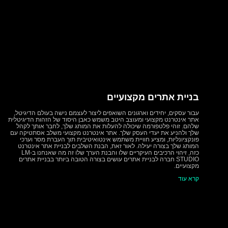
קטגוריות
פרויקטים
אתרי תדמית
חנויות וקטלוגים
בניית אתרים מקצועיים
מיניסייטים
עבור עסקים, יחידים וארגונים השואפים ליצור לעצמם נישה בעולם הדיגיטל,
דפי נחיתה
אתר אינטרנט מקצועי ומעוצב היטב משמש כאבן היסוד של הזהות הדיגיטלית
שלהם. זוהי פלטפורמה שיכולה להעלות את המותג שלך, לחבר אותך לקהל
שלך ולהניע את יעדי העסק שלך. אתר אינטרנט מקצועי משלב אסתטיקה עם
אפליקציות ווב
פונקציונליות, ומציע חוויית משתמש אינטואיטיבית תוך העברת מסר וערכי
המותג שלך בצורה יעילה. לאור זאת, הבנת השלבים לבניית אתר אינטרנט
כזה, זיהוי הרכיבים העיקריים שלו והבנת הערך שלו זה מה שאנחנו בLM-
STUDIO חברה לבניית אתרים עושים בצורה הטובה ביותר בבניית אתרים
מקצועיים.
קרא עוד