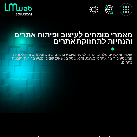
Skip
to
content
שרותינו
מאמרי
מומחים
לעיצוב
ופיתוח
אתרים
והנחיות
לתחזוקת
אתרים
עמוד הבית
אודות החברה
אוסף המאמרים שלנו מיועד הן לאנשי מקצוע בתחום עיצוב האתרים והן ללקוחות
המלצות
המעוניינים ליצור אתר אינטרנט, והוא עוסק בנושאים שונים ומציע בהירות ותובנות
בתחום.
שרותינו
פרויקטים
בלוג
ולוג
לקוח חדש
משוב לקוח
צור קשר
מדיניות פרטיות