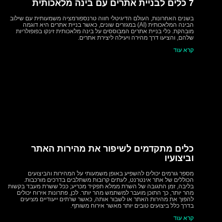
הצהרת נגישות
7 כלים לבניית אתרים עם בינה מלאכותית
בשנים האחרונות, העולם הדיגיטלי חווה טרנספורמציה משמעותית עם שילוב
הבינה המלאכותית (AI) במגזרים שונים, כאשר בניית אתרים היא דוגמה
מובהקת. כלי בניית אתרים המבוססים על בינה מלאכותית זינקו בפופולריות
שלהם, והציעו דרך מהירה ויעילה ליצירת אתרים.
קרא עוד
כלים מתקדמים לשיפור את מהירות האתר
וביצועיו
מספר גורמים יכולים להשפיע באופן משמעותי על המהירות והביצועים
הכוללים של אתר אינטרנט, לעתים קרובות משתלבים בדרכים מורכבות.
בליבה, זמן התגובה של השרת ממלא תפקיד מכריע; ככל ששרת מעבד בקשות
מהר יותר, כך התוכן מועבר למשתמש מהר יותר. לכן, פתרונות אירוח יכולים
להפוך את מהירות האתר או לשבור אותה, כאשר שרתים ייעודיים מציעים
בדרך כלל ביצועים טובים יותר מאשר אירוח משותף.
קרא עוד