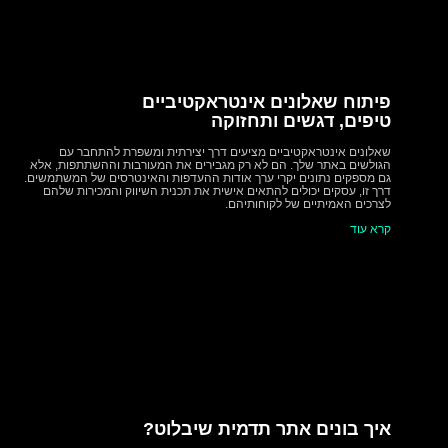
פיתוח שאלונים אינטראקטיביים
טיפים, דגשים ותחזוקה
שאלונים אינטראקטיביים מציעים דרך יצירתית ומשפרת להתחבר עם
הגולשים באתר שלך. הם לא רק מגבירים את המעורבות וההשתתפות, אלא
גם מספקים נתונים יקרי ערך אודות ההעדפות והאינטרסים של המשתמשים.
דרך זו, עסקים יכולים להתאים אישית את תכנית השיווק והמכירות שלהם
לצרכים האמיתיים של לקוחותיהם.
קרא עוד
צור קשר
טלפון
050-5665590
איך בונים אתר תדמית שיבלוט?
מייל