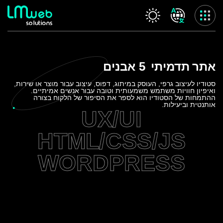
Skip
to
content
שרותינו
אתר
תדמיתי
5 אבנים
עמוד הבית
אודות החברה
סטודיו לעיצוב גרפי, העוסק במיתוג, דפוס, עיצוב עבור מוצר או שירות,
ואיפיון חוויות משתמש משמעותית וטובה עבור אנשים אמיתיים.
המלצות
ההתמחות של הסטודיו הוא לספר את הסיפור של הלקוח בצורה
אותנטית וביעילות.
שרותינו
UX/UI
פרויקטים
HTML/CSS/JS
בלוג
ולוג
WORDPRESS
לקוח חדש
משוב לקוח
צור קשר
מדיניות פרטיות